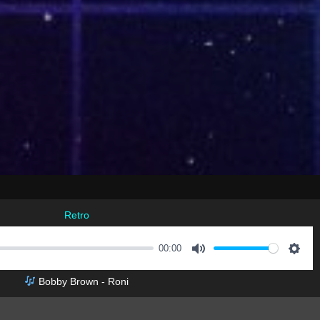
Retro
00:00
M
S
Bobby Brown - Roni
u
e
t
t