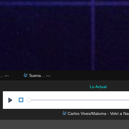
--
Suena…
---
Lo Actual
P
Carlos Vives/Maluma - Volví a Na
l
a