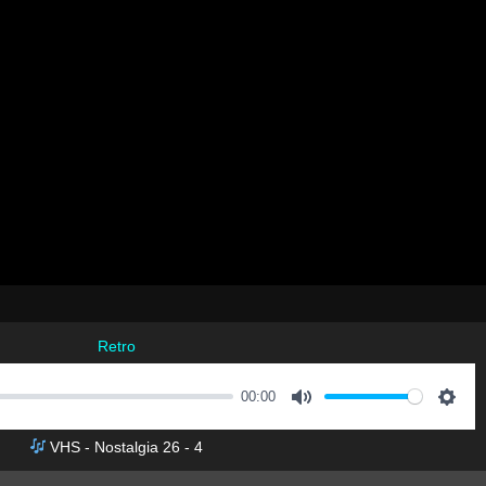
Retro
00:00
M
S
VHS - Nostalgia 26 - 4
u
e
t
t