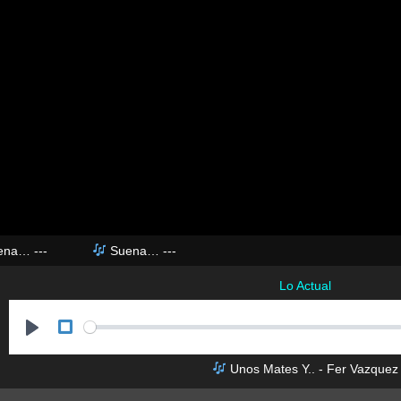
ena…
---
Suena…
---
Lo Actual
P
Unos Mates Y.. - Fer Vazquez
l
a