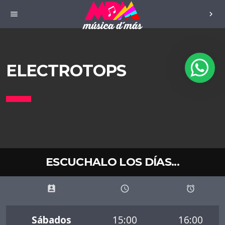
menu
chevron_right
ELECTROTOPS
ESCUCHALO LOS DÍAS...
perm_contact_calendar
schedule
access_alarms
Sábados
15:00
16:00