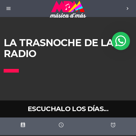
menu
chevron_right
LA TRASNOCHE DE LA
RADIO
ESCUCHALO LOS DÍAS...
perm_contact_calendar
schedule
access_alarms