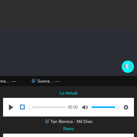
ena…
---
Suena…
---
Lo Actual
00:00
P
M
S
Tan Bionica - Mil Días
l
u
e
DESARROLLO HECHO EN EL SUR
Retro
a
t
t
MUSICA DE MAS
PROGRAMACIÓN